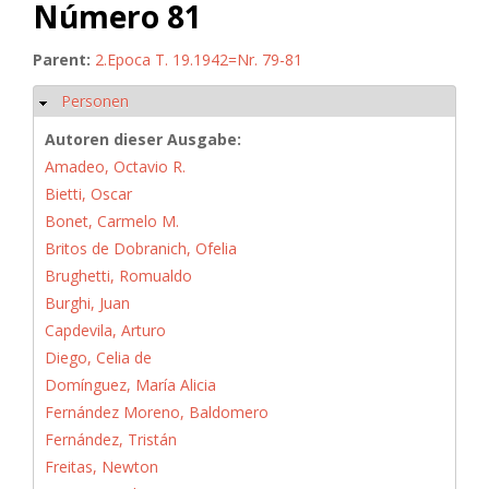
Número 81
Parent:
2.Epoca T. 19.1942=Nr. 79-81
Personen
Hide
Autoren dieser Ausgabe:
Amadeo, Octavio R.
Bietti, Oscar
Bonet, Carmelo M.
Britos de Dobranich, Ofelia
Brughetti, Romualdo
Burghi, Juan
Capdevila, Arturo
Diego, Celia de
Domínguez, María Alicia
Fernández Moreno, Baldomero
Fernández, Tristán
Freitas, Newton