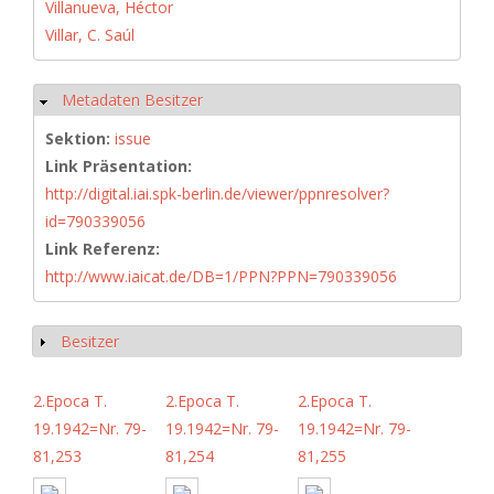
Villanueva, Héctor
Villar, C. Saúl
Metadaten Besitzer
Hide
Sektion:
issue
Link Präsentation:
http://digital.iai.spk-berlin.de/viewer/ppnresolver?
id=790339056
Link Referenz:
http://www.iaicat.de/DB=1/PPN?PPN=790339056
Besitzer
Show
2.Epoca T.
2.Epoca T.
2.Epoca T.
19.1942=Nr. 79-
19.1942=Nr. 79-
19.1942=Nr. 79-
81,253
81,254
81,255