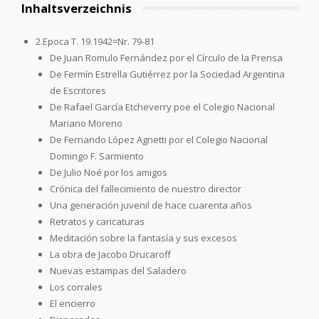
Inhaltsverzeichnis
2.Epoca T. 19.1942=Nr. 79-81
De Juan Romulo Fernández por el Círculo de la Prensa
De Fermín Estrella Gutiérrez por la Sociedad Argentina
de Escritores
De Rafael García Etcheverry poe el Colegio Nacional
Mariano Moreno
De Fernando López Agnetti por el Colegio Nacional
Domingo F. Sarmiento
De Julio Noé por los amigos
Crónica del fallecimiento de nuestro director
Una generación juvenil de hace cuarenta años
Retratos y caricaturas
Meditación sobre la fantasía y sus excesos
La obra de Jacobo Drucaroff
Nuevas estampas del Saladero
Los corrales
El encierro