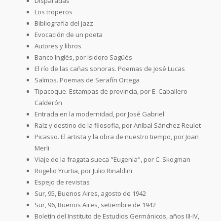
Disparadas
Los troperos
Bibliografía del jazz
Evocación de un poeta
Autores y libros
Banco Inglés, por Isidoro Sagüés
El río de las cañas sonoras. Poemas de José Lucas
Salmos. Poemas de Serafín Ortega
Tipacoque. Estampas de provincia, por E. Caballero
Calderón
Entrada en la modernidad, por José Gabriel
Raíz y destino de la filosofía, por Aníbal Sánchez Reulet
Picasso. El artista y la obra de nuestro tiempo, por Joan
Merli
Viaje de la fragata sueca "Eugenia", por C. Skogman
Rogelio Yrurtia, por Julio Rinaldini
Espejo de revistas
Sur, 95, Buenos Aires, agosto de 1942
Sur, 96, Buenos Aires, setiembre de 1942
Boletín del Instituto de Estudios Germánicos, años III-IV,