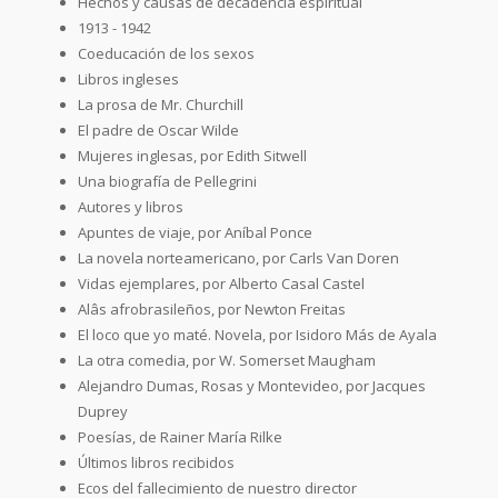
Hechos y causas de decadencia espiritual
1913 - 1942
Coeducación de los sexos
Libros ingleses
La prosa de Mr. Churchill
El padre de Oscar Wilde
Mujeres inglesas, por Edith Sitwell
Una biografía de Pellegrini
Autores y libros
Apuntes de viaje, por Aníbal Ponce
La novela norteamericano, por Carls Van Doren
Vidas ejemplares, por Alberto Casal Castel
Alâs afrobrasileños, por Newton Freitas
El loco que yo maté. Novela, por Isidoro Más de Ayala
La otra comedia, por W. Somerset Maugham
Alejandro Dumas, Rosas y Montevideo, por Jacques
Duprey
Poesías, de Rainer María Rilke
Últimos libros recibidos
Ecos del fallecimiento de nuestro director