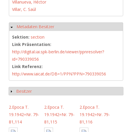
Villanueva, Héctor
Villar, C. Saúl
Metadaten Besitzer
Hide
Sektion:
section
Link Präsentation:
http://digital.iai.spk-berlin.de/viewer/ppnresolver?
id=790339056
Link Referenz:
http://www.iaicat.de/DB=1/PPN?PPN=790339056
Besitzer
Show
2.Epoca T.
2.Epoca T.
2.Epoca T.
19.1942=Nr. 79-
19.1942=Nr. 79-
19.1942=Nr. 79-
81,114
81,115
81,116