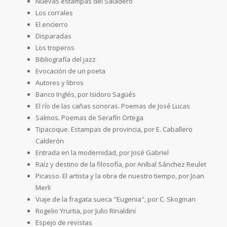
Nuevas estampas del Saladero
Los corrales
El encierro
Disparadas
Los troperos
Bibliografía del jazz
Evocación de un poeta
Autores y libros
Banco Inglés, por Isidoro Sagüés
El río de las cañas sonoras. Poemas de José Lucas
Salmos. Poemas de Serafín Ortega
Tipacoque. Estampas de provincia, por E. Caballero
Calderón
Entrada en la modernidad, por José Gabriel
Raíz y destino de la filosofía, por Aníbal Sánchez Reulet
Picasso. El artista y la obra de nuestro tiempo, por Joan
Merli
Viaje de la fragata sueca "Eugenia", por C. Skogman
Rogelio Yrurtia, por Julio Rinaldini
Espejo de revistas