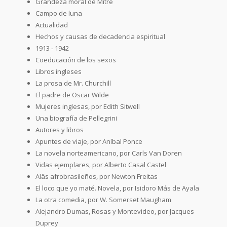
Grandeza moral de Mitre
Campo de luna
Actualidad
Hechos y causas de decadencia espiritual
1913 - 1942
Coeducación de los sexos
Libros ingleses
La prosa de Mr. Churchill
El padre de Oscar Wilde
Mujeres inglesas, por Edith Sitwell
Una biografía de Pellegrini
Autores y libros
Apuntes de viaje, por Aníbal Ponce
La novela norteamericano, por Carls Van Doren
Vidas ejemplares, por Alberto Casal Castel
Alâs afrobrasileños, por Newton Freitas
El loco que yo maté. Novela, por Isidoro Más de Ayala
La otra comedia, por W. Somerset Maugham
Alejandro Dumas, Rosas y Montevideo, por Jacques
Duprey