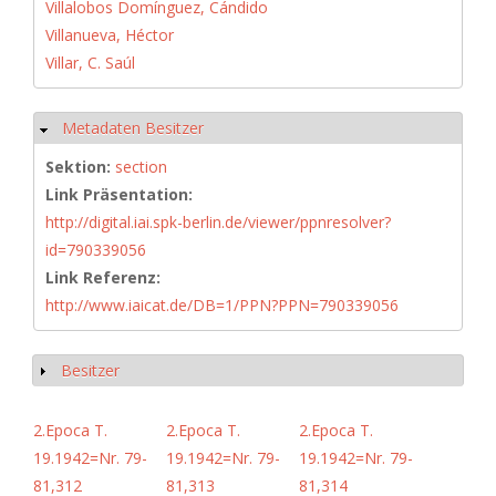
Villalobos Domínguez, Cándido
Villanueva, Héctor
Villar, C. Saúl
Metadaten Besitzer
Hide
Sektion:
section
Link Präsentation:
http://digital.iai.spk-berlin.de/viewer/ppnresolver?
id=790339056
Link Referenz:
http://www.iaicat.de/DB=1/PPN?PPN=790339056
Besitzer
Show
2.Epoca T.
2.Epoca T.
2.Epoca T.
19.1942=Nr. 79-
19.1942=Nr. 79-
19.1942=Nr. 79-
81,312
81,313
81,314