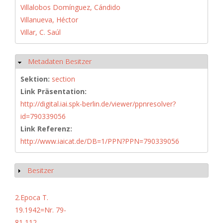
Villalobos Domínguez, Cándido
Villanueva, Héctor
Villar, C. Saúl
Metadaten Besitzer
Hide
Sektion:
section
Link Präsentation:
http://digital.iai.spk-berlin.de/viewer/ppnresolver?
id=790339056
Link Referenz:
http://www.iaicat.de/DB=1/PPN?PPN=790339056
Besitzer
Show
2.Epoca T.
19.1942=Nr. 79-
81,112