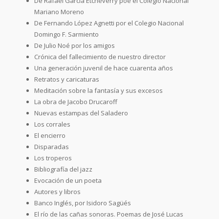
De Rafael García Etcheverry poe el Colegio Nacional
Mariano Moreno
De Fernando López Agnetti por el Colegio Nacional
Domingo F. Sarmiento
De Julio Noé por los amigos
Crónica del fallecimiento de nuestro director
Una generación juvenil de hace cuarenta años
Retratos y caricaturas
Meditación sobre la fantasía y sus excesos
La obra de Jacobo Drucaroff
Nuevas estampas del Saladero
Los corrales
El encierro
Disparadas
Los troperos
Bibliografía del jazz
Evocación de un poeta
Autores y libros
Banco Inglés, por Isidoro Sagüés
El río de las cañas sonoras. Poemas de José Lucas