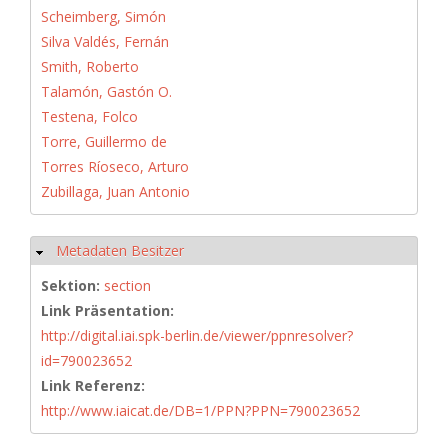
Scheimberg, Simón
Silva Valdés, Fernán
Smith, Roberto
Talamón, Gastón O.
Testena, Folco
Torre, Guillermo de
Torres Ríoseco, Arturo
Zubillaga, Juan Antonio
Metadaten Besitzer
Hide
Sektion:
section
Link Präsentation:
http://digital.iai.spk-berlin.de/viewer/ppnresolver?
id=790023652
Link Referenz:
http://www.iaicat.de/DB=1/PPN?PPN=790023652