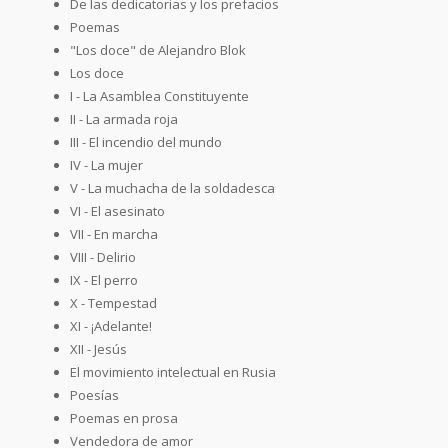
De las dedicatorias y los prefacios
Poemas
"Los doce" de Alejandro Blok
Los doce
I - La Asamblea Constituyente
II - La armada roja
III - El incendio del mundo
IV - La mujer
V - La muchacha de la soldadesca
VI - El asesinato
VII - En marcha
VIII - Delirio
IX - El perro
X - Tempestad
XI - ¡Adelante!
XII - Jesús
El movimiento intelectual en Rusia
Poesías
Poemas en prosa
Vendedora de amor