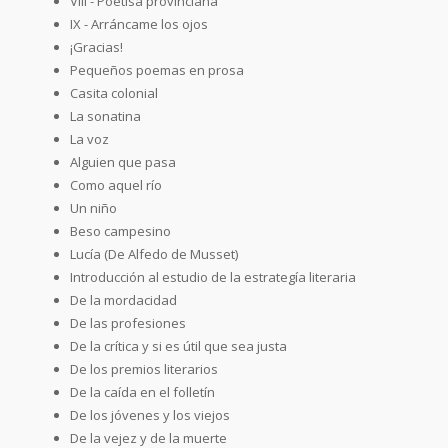
VIII - Poetisa provinciana
IX - Arráncame los ojos
¡Gracias!
Pequeños poemas en prosa
Casita colonial
La sonatina
La voz
Alguien que pasa
Como aquel río
Un niño
Beso campesino
Lucía (De Alfedo de Musset)
Introducción al estudio de la estrategía literaria
De la mordacidad
De las profesiones
De la crítica y si es útil que sea justa
De los premios literarios
De la caída en el folletín
De los jóvenes y los viejos
De la vejez y de la muerte