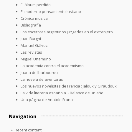
El álbum perdido
El moderno pensamiento lusitano
Crónica musical
Bibliografía
Los escritores argentinos juzgados en el extranjero
Juan Burghi
Manuel Gálvez
Las revistas
Miguel Unamuno
La academia contra el academismo
Juana de Ibarbourou
La novela de aventuras
Los nuevos novelistas de Francia : Jaloux y Giraudoux
La vida literaria esoañola. - Balance de un año
Una página de Anatole France
Navigation
Recent content