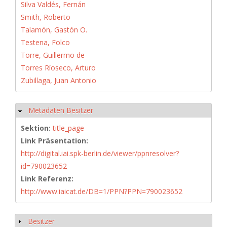
Silva Valdés, Fernán
Smith, Roberto
Talamón, Gastón O.
Testena, Folco
Torre, Guillermo de
Torres Ríoseco, Arturo
Zubillaga, Juan Antonio
Metadaten Besitzer
Hide
Sektion:
title_page
Link Präsentation:
http://digital.iai.spk-berlin.de/viewer/ppnresolver?
id=790023652
Link Referenz:
http://www.iaicat.de/DB=1/PPN?PPN=790023652
Besitzer
Show