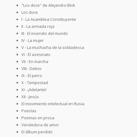
"Los doce" de Alejandro Blok
Los doce
I - La Asamblea Constituyente
II - La armada roja
III - El incendio del mundo
IV - La mujer
V - La muchacha de la soldadesca
VI - El asesinato
VII - En marcha
VIII - Delirio
IX - El perro
X - Tempestad
XI - ¡Adelante!
XII - Jesús
El movimiento intelectual en Rusia
Poesías
Poemas en prosa
Vendedora de amor
El álbum perdido