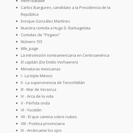
Henri Bataille
Carlos Ibarguren, candidato a la Presidencia de la
República
Enrique González Martínez
Nuestra comida a Hugo D. Barbagelata
Comidas de "Pegaso"
Número 155
title_page
La intromisión norteamericana en Centroamérica
El capitán (De Emilio Verhaeren)
Miniaturas mexicanas
I - La triple México
II - La supervivencia de Tenochtitlán
III - Mar de Veracruz
IV - Arca de la vida
V - Pérfida onda
VI - Yucatán
VII - El que camina sobre nubes
VIII - Poetisa provinciana
IX - Arráncame los ojos