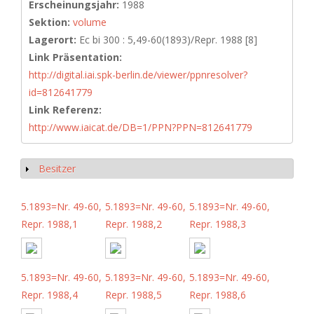
Erscheinungsjahr:
1988
Sektion:
volume
Lagerort:
Ec bi 300 : 5,49-60(1893)/Repr. 1988 [8]
Link Präsentation:
http://digital.iai.spk-berlin.de/viewer/ppnresolver?
id=812641779
Link Referenz:
http://www.iaicat.de/DB=1/PPN?PPN=812641779
Besitzer
Anzeigen
5.1893=Nr. 49-60,
5.1893=Nr. 49-60,
5.1893=Nr. 49-60,
Repr. 1988,1
Repr. 1988,2
Repr. 1988,3
5.1893=Nr. 49-60,
5.1893=Nr. 49-60,
5.1893=Nr. 49-60,
Repr. 1988,4
Repr. 1988,5
Repr. 1988,6