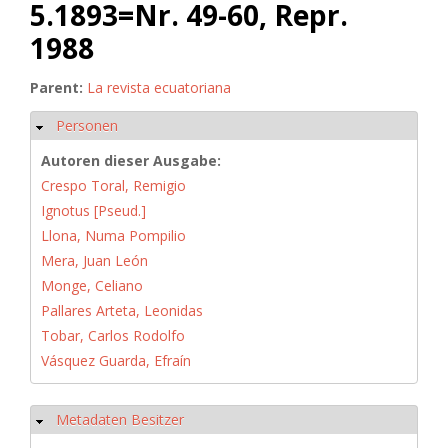
5.1893=Nr. 49-60, Repr.
1988
Parent:
La revista ecuatoriana
Personen
Ausblenden
Autoren dieser Ausgabe:
Crespo Toral, Remigio
Ignotus [Pseud.]
Llona, Numa Pompilio
Mera, Juan León
Monge, Celiano
Pallares Arteta, Leonidas
Tobar, Carlos Rodolfo
Vásquez Guarda, Efraín
Metadaten Besitzer
Ausblenden