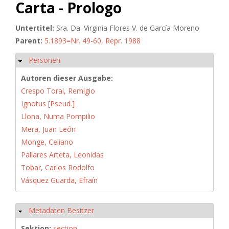
Carta - Prologo
Untertitel:
Sra. Da. Virginia Flores V. de García Moreno
Parent:
5.1893=Nr. 49-60, Repr. 1988
Personen
Ausblenden
Autoren dieser Ausgabe:
Crespo Toral, Remigio
Ignotus [Pseud.]
Llona, Numa Pompilio
Mera, Juan León
Monge, Celiano
Pallares Arteta, Leonidas
Tobar, Carlos Rodolfo
Vásquez Guarda, Efraín
Metadaten Besitzer
Ausblenden
Sektion:
section