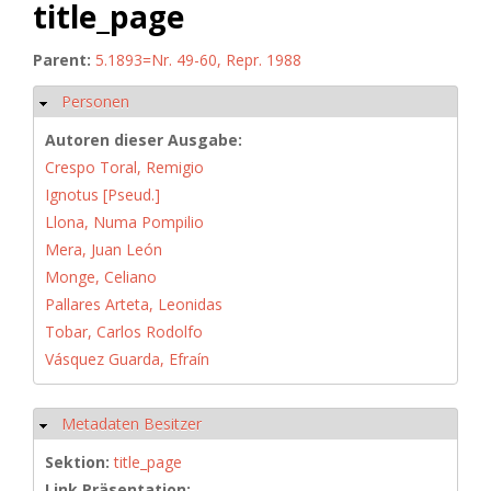
title_page
Parent:
5.1893=Nr. 49-60, Repr. 1988
Personen
Ausblenden
Autoren dieser Ausgabe:
Crespo Toral, Remigio
Ignotus [Pseud.]
Llona, Numa Pompilio
Mera, Juan León
Monge, Celiano
Pallares Arteta, Leonidas
Tobar, Carlos Rodolfo
Vásquez Guarda, Efraín
Metadaten Besitzer
Ausblenden
Sektion:
title_page
Link Präsentation: