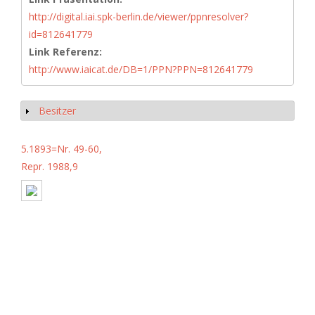
http://digital.iai.spk-berlin.de/viewer/ppnresolver?
id=812641779
Link Referenz:
http://www.iaicat.de/DB=1/PPN?PPN=812641779
Besitzer
Anzeigen
5.1893=Nr. 49-60,
Repr. 1988,9