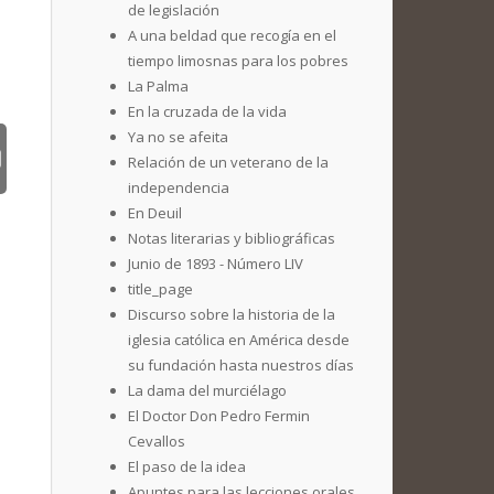
de legislación
A una beldad que recogía en el
tiempo limosnas para los pobres
La Palma
En la cruzada de la vida
Ya no se afeita
Relación de un veterano de la
independencia
En Deuil
Notas literarias y bibliográficas
Junio de 1893 - Número LIV
title_page
Discurso sobre la historia de la
iglesia católica en América desde
su fundación hasta nuestros días
La dama del murciélago
El Doctor Don Pedro Fermin
Cevallos
El paso de la idea
Apuntes para las lecciones orales