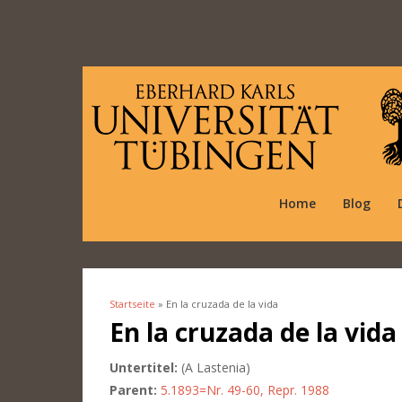
Home
Blog
Startseite
» En la cruzada de la vida
Sie sind hier
En la cruzada de la vida
Untertitel:
(A Lastenia)
Parent:
5.1893=Nr. 49-60, Repr. 1988