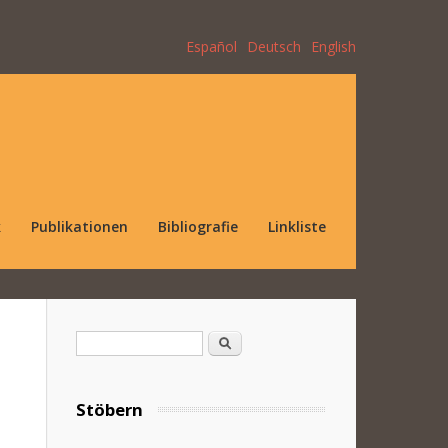
Español
Deutsch
English
k
Publikationen
Bibliografie
Linkliste
Suchformular
Suche
Stöbern