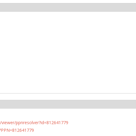
n.de/viewer/ppnresolver?id=812641779
PN?PPN=812641779