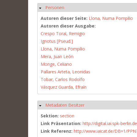
Personen
Ausblenden
Autoren dieser Seite:
Llona, Numa Pompilio
Autoren dieser Ausgabe:
Crespo Toral, Remigio
Ignotus [Pseud.]
Llona, Numa Pompilio
Mera, Juan León
Monge, Celiano
Pallares Arteta, Leonidas
Tobar, Carlos Rodolfo
Vásquez Guarda, Efraín
Metadaten Besitzer
Ausblenden
Sektion:
section
Link Präsentation:
http://digital.iai.spk-berli
Link Referenz:
http://www.iaicat.de/DB=1/P