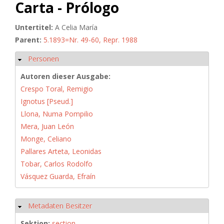
Carta - Prólogo
Untertitel:
A Celia María
Parent:
5.1893=Nr. 49-60, Repr. 1988
Personen
Ausblenden
Autoren dieser Ausgabe:
Crespo Toral, Remigio
Ignotus [Pseud.]
Llona, Numa Pompilio
Mera, Juan León
Monge, Celiano
Pallares Arteta, Leonidas
Tobar, Carlos Rodolfo
Vásquez Guarda, Efraín
Metadaten Besitzer
Ausblenden
Sektion:
section