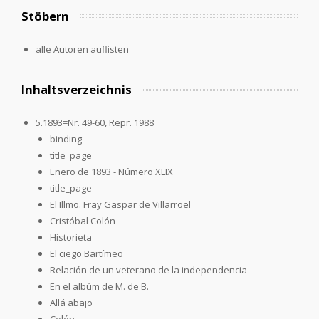
Stöbern
alle Autoren auflisten
Inhaltsverzeichnis
5.1893=Nr. 49-60, Repr. 1988
binding
title_page
Enero de 1893 - Número XLIX
title_page
El Illmo. Fray Gaspar de Villarroel
Cristóbal Colón
Historieta
El ciego Bartímeo
Relación de un veterano de la independencia
En el albúm de M. de B.
Allá abajo
Colón