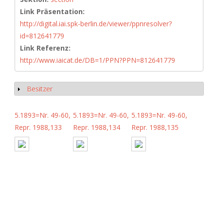
Link Präsentation:
http://digital.iai.spk-berlin.de/viewer/ppnresolver?
id=812641779
Link Referenz:
http://www.iaicat.de/DB=1/PPN?PPN=812641779
Besitzer
Anzeigen
5.1893=Nr. 49-60,
5.1893=Nr. 49-60,
5.1893=Nr. 49-60,
Repr. 1988,133
Repr. 1988,134
Repr. 1988,135