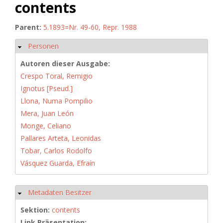
contents
Parent:
5.1893=Nr. 49-60, Repr. 1988
Personen
Ausblenden
Autoren dieser Ausgabe:
Crespo Toral, Remigio
Ignotus [Pseud.]
Llona, Numa Pompilio
Mera, Juan León
Monge, Celiano
Pallares Arteta, Leonidas
Tobar, Carlos Rodolfo
Vásquez Guarda, Efraín
Metadaten Besitzer
Ausblenden
Sektion:
contents
Link Präsentation: