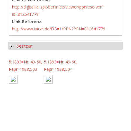
http://digital.iai.spk-berlin.de/viewer/ppnresolver?
id=812641779
Link Referenz:
http://www.iaicat.de/DB=1/PPN?PPN=812641779
Besitzer
Anzeigen
5.1893=Nr. 49-60,
5.1893=Nr. 49-60,
Repr. 1988,503
Repr. 1988,504