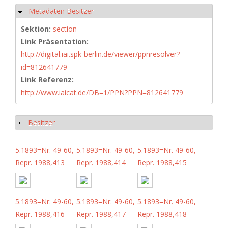
Metadaten Besitzer
Ausblenden
Sektion:
section
Link Präsentation:
http://digital.iai.spk-berlin.de/viewer/ppnresolver?
id=812641779
Link Referenz:
http://www.iaicat.de/DB=1/PPN?PPN=812641779
Besitzer
Anzeigen
5.1893=Nr. 49-60,
5.1893=Nr. 49-60,
5.1893=Nr. 49-60,
Repr. 1988,413
Repr. 1988,414
Repr. 1988,415
5.1893=Nr. 49-60,
5.1893=Nr. 49-60,
5.1893=Nr. 49-60,
Repr. 1988,416
Repr. 1988,417
Repr. 1988,418