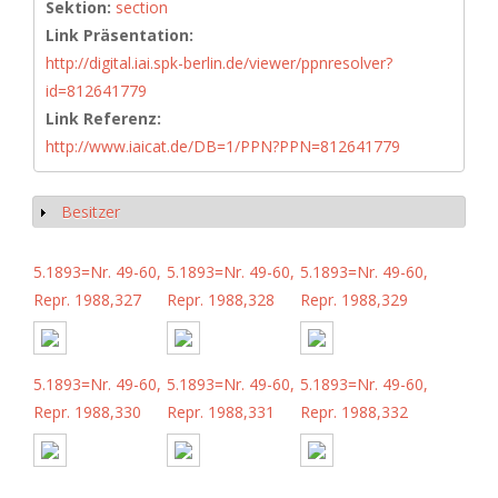
Sektion:
section
Link Präsentation:
http://digital.iai.spk-berlin.de/viewer/ppnresolver?
id=812641779
Link Referenz:
http://www.iaicat.de/DB=1/PPN?PPN=812641779
Besitzer
Anzeigen
5.1893=Nr. 49-60,
5.1893=Nr. 49-60,
5.1893=Nr. 49-60,
Repr. 1988,327
Repr. 1988,328
Repr. 1988,329
5.1893=Nr. 49-60,
5.1893=Nr. 49-60,
5.1893=Nr. 49-60,
Repr. 1988,330
Repr. 1988,331
Repr. 1988,332