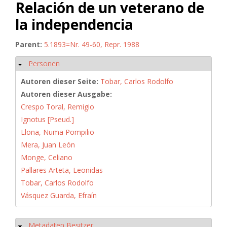
Relación de un veterano de
la independencia
Parent:
5.1893=Nr. 49-60, Repr. 1988
Personen
Ausblenden
Autoren dieser Seite:
Tobar, Carlos Rodolfo
Autoren dieser Ausgabe:
Crespo Toral, Remigio
Ignotus [Pseud.]
Llona, Numa Pompilio
Mera, Juan León
Monge, Celiano
Pallares Arteta, Leonidas
Tobar, Carlos Rodolfo
Vásquez Guarda, Efraín
Metadaten Besitzer
Ausblenden