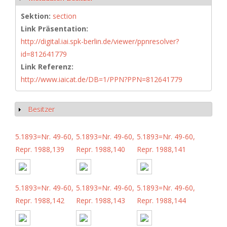
Sektion:
section
Link Präsentation:
http://digital.iai.spk-berlin.de/viewer/ppnresolver?
id=812641779
Link Referenz:
http://www.iaicat.de/DB=1/PPN?PPN=812641779
Besitzer
Anzeigen
5.1893=Nr. 49-60,
5.1893=Nr. 49-60,
5.1893=Nr. 49-60,
Repr. 1988,139
Repr. 1988,140
Repr. 1988,141
5.1893=Nr. 49-60,
5.1893=Nr. 49-60,
5.1893=Nr. 49-60,
Repr. 1988,142
Repr. 1988,143
Repr. 1988,144