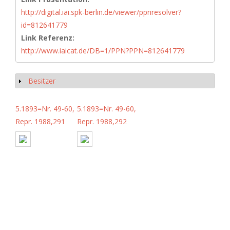
http://digital.iai.spk-berlin.de/viewer/ppnresolver?
id=812641779
Link Referenz:
http://www.iaicat.de/DB=1/PPN?PPN=812641779
Besitzer
Anzeigen
5.1893=Nr. 49-60,
5.1893=Nr. 49-60,
Repr. 1988,291
Repr. 1988,292