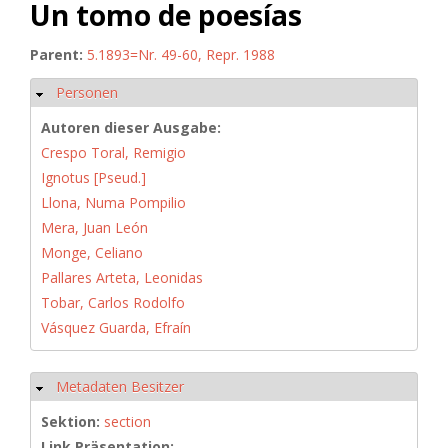
Un tomo de poesías
Parent:
5.1893=Nr. 49-60, Repr. 1988
Personen
Ausblenden
Autoren dieser Ausgabe:
Crespo Toral, Remigio
Ignotus [Pseud.]
Llona, Numa Pompilio
Mera, Juan León
Monge, Celiano
Pallares Arteta, Leonidas
Tobar, Carlos Rodolfo
Vásquez Guarda, Efraín
Metadaten Besitzer
Ausblenden
Sektion:
section
Link Präsentation: