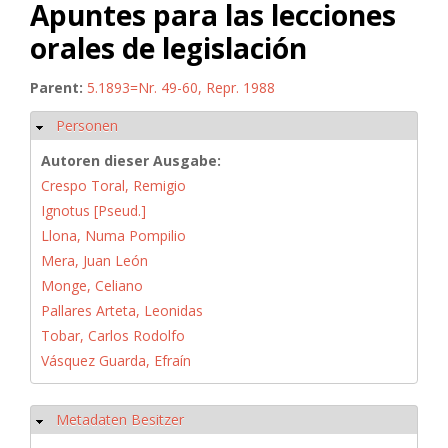
Apuntes para las lecciones
orales de legislación
Parent:
5.1893=Nr. 49-60, Repr. 1988
Personen
Ausblenden
Autoren dieser Ausgabe:
Crespo Toral, Remigio
Ignotus [Pseud.]
Llona, Numa Pompilio
Mera, Juan León
Monge, Celiano
Pallares Arteta, Leonidas
Tobar, Carlos Rodolfo
Vásquez Guarda, Efraín
Metadaten Besitzer
Ausblenden