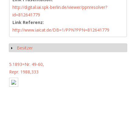
http://digital.iai.spk-berlin.de/viewer/ppnresolver?
id=812641779
Link Referenz:
http://www.iaicat.de/DB=1/PPN?PPN=812641779
Besitzer
Anzeigen
5.1893=Nr. 49-60,
Repr. 1988,333