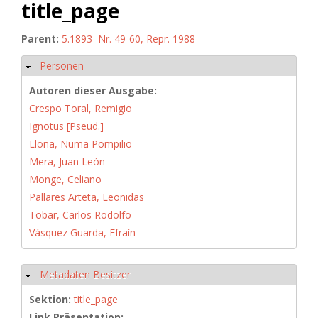
title_page
Parent:
5.1893=Nr. 49-60, Repr. 1988
Personen
Ausblenden
Autoren dieser Ausgabe:
Crespo Toral, Remigio
Ignotus [Pseud.]
Llona, Numa Pompilio
Mera, Juan León
Monge, Celiano
Pallares Arteta, Leonidas
Tobar, Carlos Rodolfo
Vásquez Guarda, Efraín
Metadaten Besitzer
Ausblenden
Sektion:
title_page
Link Präsentation: