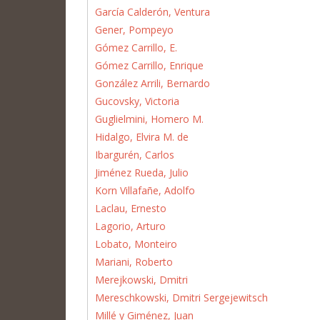
García Calderón, Ventura
Gener, Pompeyo
Gómez Carrillo, E.
Gómez Carrillo, Enrique
González Arrili, Bernardo
Gucovsky, Victoria
Guglielmini, Homero M.
Hidalgo, Elvira M. de
Ibargurén, Carlos
Jiménez Rueda, Julio
Korn Villafañe, Adolfo
Laclau, Ernesto
Lagorio, Arturo
Lobato, Monteiro
Mariani, Roberto
Merejkowski, Dmitri
Mereschkowski, Dmitri Sergejewitsch
Millé y Giménez, Juan