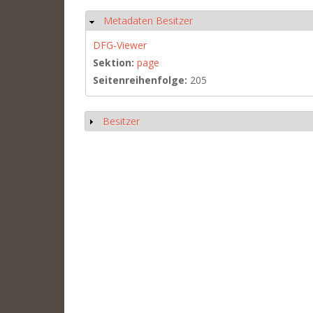
Metadaten Besitzer
Hide
DFG-Viewer
Sektion:
page
Seitenreihenfolge:
205
Besitzer
Show