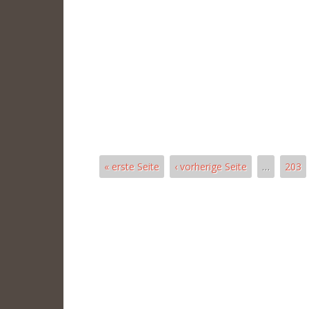
« erste Seite
‹ vorherige Seite
…
203
Pages