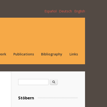
Español
Deutsch
English
work
Publications
Bibliography
Links
Search form
Search
Stöbern