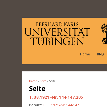
Home
Blog
Home
»
Seite
» Seite
You are here
Seite
T. 38.1921=Nr. 144-147,205
Parent:
T. 38.1921=Nr. 144-147