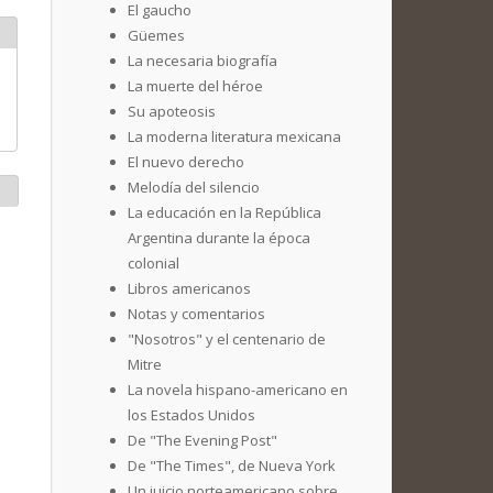
El gaucho
Güemes
La necesaria biografía
La muerte del héroe
Su apoteosis
La moderna literatura mexicana
El nuevo derecho
Melodía del silencio
La educación en la República
Argentina durante la época
colonial
Libros americanos
Notas y comentarios
"Nosotros" y el centenario de
Mitre
La novela hispano-americano en
los Estados Unidos
De "The Evening Post"
De "The Times", de Nueva York
Un juicio norteamericano sobre