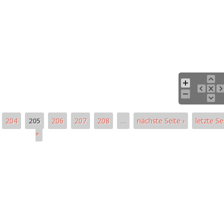
204
205
206
207
208
…
nächste Seite ›
letzte Se
»