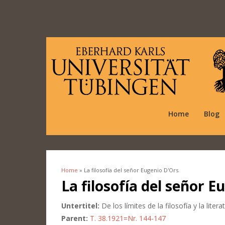
Home
Blog
Home
» La filosofía del señor Eugenio D'Ors
You are here
La filosofía del señor E
Untertitel:
De los límites de la filosofía y la litera
Parent:
T. 38.1921=Nr. 144-147