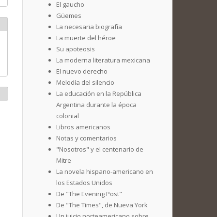
El gaucho
Güemes
La necesaria biografía
La muerte del héroe
Su apoteosis
La moderna literatura mexicana
El nuevo derecho
Melodía del silencio
La educación en la República
Argentina durante la época
colonial
Libros americanos
Notas y comentarios
"Nosotros" y el centenario de
Mitre
La novela hispano-americano en
los Estados Unidos
De "The Evening Post"
De "The Times", de Nueva York
Un juicio norteamericano sobre