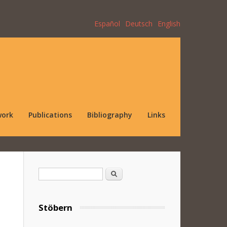
Español
Deutsch
English
work
Publications
Bibliography
Links
Search form
Search
Stöbern