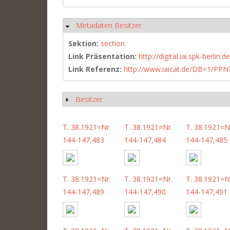
Metadaten Besitzer
Hide
Sektion:
section
Link Präsentation:
http://digital.iai.spk-berli
Link Referenz:
http://www.iaicat.de/DB=1/P
Besitzer
Show
T. 38.1921=Nr.
T. 38.1921=Nr.
T. 38.1921=N
144-147,483
144-147,484
144-147,485
T. 38.1921=Nr.
T. 38.1921=Nr.
T. 38.1921=N
144-147,489
144-147,490
144-147,491