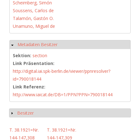
Scheimberg, Simón
Soussens, Carlos de
Talamón, Gastón O.
Unamuno, Miguel de
Metadaten Besitzer
Hide
Sektion:
section
Link Präsentation:
http://digital.iai.spk-berlin.de/viewer/ppnresolver?
id=790018144
Link Referenz:
http://www.iaicat.de/DB=1/PPN?PPN=790018144
Besitzer
Show
T. 38.1921=Nr.
T. 38.1921=Nr.
144-147,308
144-147,309