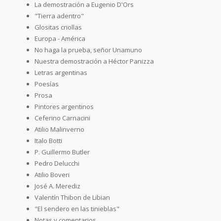
La demostración a Eugenio D'Ors
"Tierra adentro"
Glositas criollas
Europa - América
No haga la prueba, señor Unamuno
Nuestra demostración a Héctor Panizza
Letras argentinas
Poesías
Prosa
Pintores argentinos
Ceferino Carnacini
Atilio Malinverno
Italo Botti
P. Guillermo Butler
Pedro Delucchi
Atilio Boveri
José A. Merediz
Valentín Thibon de Libian
"El sendero en las tinieblas"
Notas y comentarios