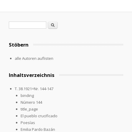
Search form
Search
Stöbern
alle Autoren auflisten
Inhaltsverzeichnis
T. 38.1921=Nr. 144-147
binding
Número 144
title_page
El pueblo crucificado
Poesías
Emilia Pardo Bazán