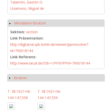
Talamón, Gastón O.
Unamuno, Miguel de
Metadaten Besitzer
Hide
Sektion:
section
Link Präsentation:
http://digital.iai.spk-berlin.de/viewer/ppnresolver?
id=790018144
Link Referenz:
http://www.iaicat.de/DB=1/PPN?PPN=790018144
Besitzer
Show
T. 38.1921=Nr.
T. 38.1921=Nr.
144-147,558
144-147,559