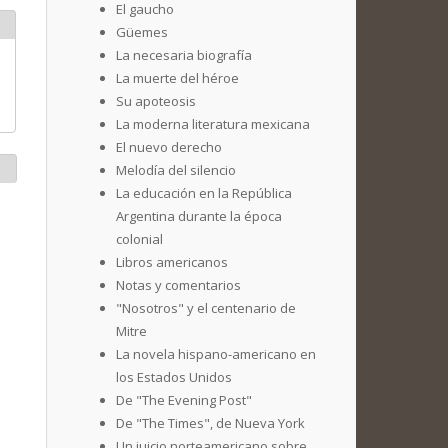
El gaucho
Güemes
La necesaria biografía
La muerte del héroe
Su apoteosis
La moderna literatura mexicana
El nuevo derecho
Melodía del silencio
La educación en la República
Argentina durante la época
colonial
Libros americanos
Notas y comentarios
"Nosotros" y el centenario de
Mitre
La novela hispano-americano en
los Estados Unidos
De "The Evening Post"
De "The Times", de Nueva York
Un juicio norteamericano sobre