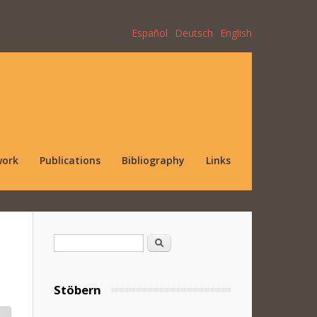
Español
Deutsch
English
work
Publications
Bibliography
Links
Search form
Search
Stöbern