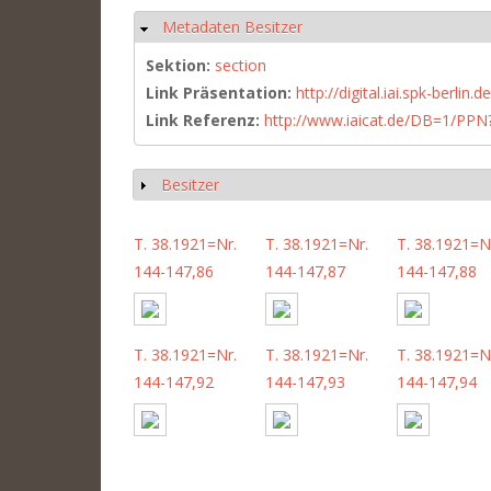
Metadaten Besitzer
Hide
Sektion:
section
Link Präsentation:
http://digital.iai.spk-berli
Link Referenz:
http://www.iaicat.de/DB=1/P
Besitzer
Show
T. 38.1921=Nr.
T. 38.1921=Nr.
T. 38.1921=N
144-147,86
144-147,87
144-147,88
T. 38.1921=Nr.
T. 38.1921=Nr.
T. 38.1921=N
144-147,92
144-147,93
144-147,94