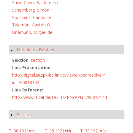
Sanín Cano, Baldomero
Scheimberg, Simón
Soussens, Carlos de
Talamón, Gastón O.
Unamuno, Miguel de
Metadaten Besitzer
Hide
Sektion:
section
Link Präsentation:
http://digital.iai.spk-berlin.de/viewer/ppnresolver?
id=790018144
Link Referenz:
http://www.iaicat.de/DB=1/PPN?PPN=790018144
Besitzer
Show
T. 38.1921=Nr.
T. 38.1921=Nr.
T. 38.1921=Nr.