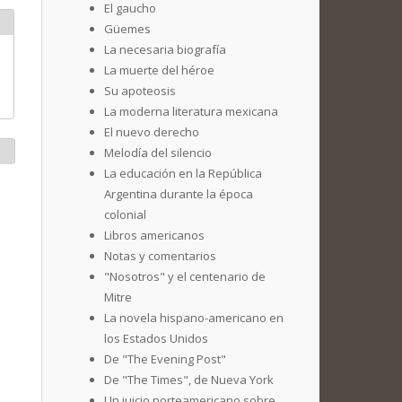
El gaucho
Güemes
La necesaria biografía
La muerte del héroe
Su apoteosis
La moderna literatura mexicana
El nuevo derecho
Melodía del silencio
La educación en la República
Argentina durante la época
colonial
Libros americanos
Notas y comentarios
"Nosotros" y el centenario de
Mitre
La novela hispano-americano en
los Estados Unidos
De "The Evening Post"
De "The Times", de Nueva York
Un juicio norteamericano sobre