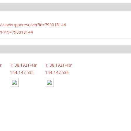
n.de/viewer/ppnresolver?id=790018144
PN?PPN=790018144
r.
T. 38.1921=Nr.
T. 38.1921=Nr.
144-147,535
144-147,536