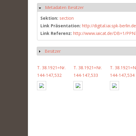
Metadaten Besitzer
Hide
Sektion:
section
Link Präsentation:
http://digital.iai.spk-berli
Link Referenz:
http://www.iaicat.de/DB=1/P
Besitzer
Show
T. 38.1921=Nr.
T. 38.1921=Nr.
T. 38.1921=N
144-147,532
144-147,533
144-147,534