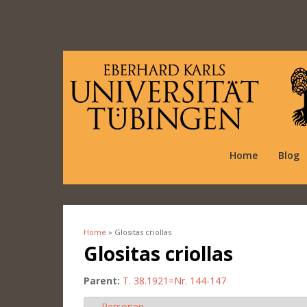
Home
Blog
Home
» Glositas criollas
You are here
Glositas criollas
Parent:
T. 38.1921=Nr. 144-147
Personen
Hide