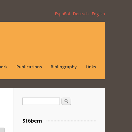
Español
Deutsch
English
work
Publications
Bibliography
Links
Search form
Search
Stöbern