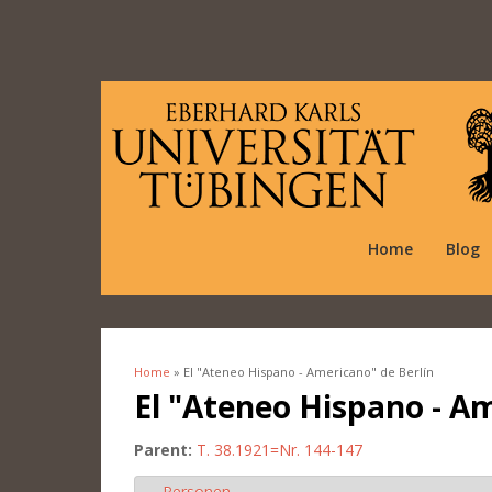
Home
Blog
Home
» El "Ateneo Hispano - Americano" de Berlín
You are here
El "Ateneo Hispano - Am
Parent:
T. 38.1921=Nr. 144-147
Personen
Hide