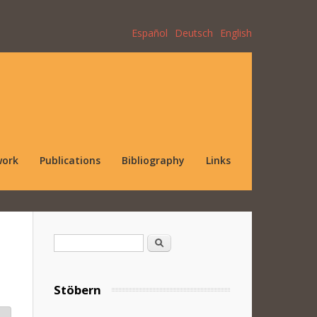
Español
Deutsch
English
work
Publications
Bibliography
Links
Search form
Search
Stöbern