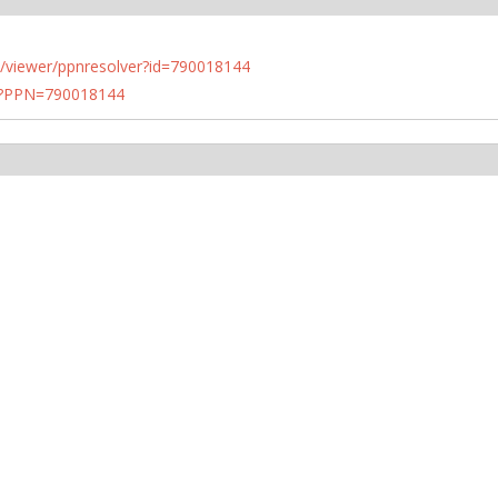
n.de/viewer/ppnresolver?id=790018144
PN?PPN=790018144