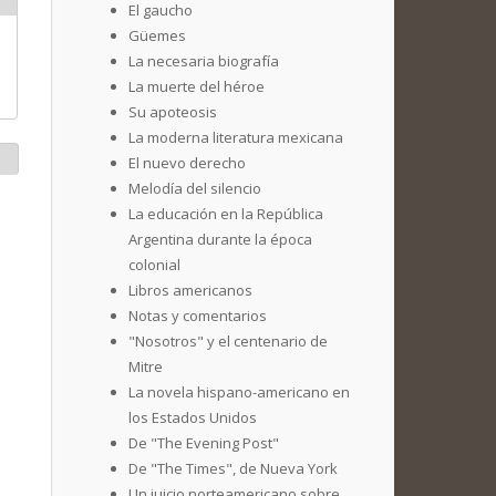
El gaucho
Güemes
La necesaria biografía
La muerte del héroe
Su apoteosis
La moderna literatura mexicana
El nuevo derecho
Melodía del silencio
La educación en la República
Argentina durante la época
colonial
Libros americanos
Notas y comentarios
"Nosotros" y el centenario de
Mitre
La novela hispano-americano en
los Estados Unidos
De "The Evening Post"
De "The Times", de Nueva York
Un juicio norteamericano sobre