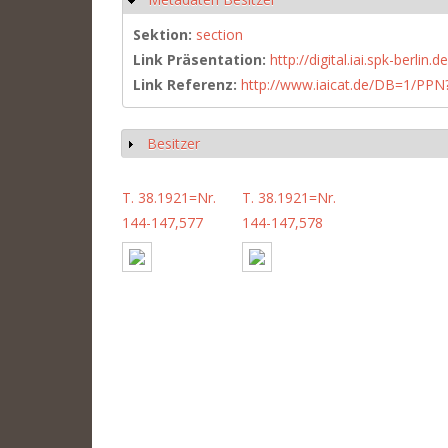
Sektion:
section
Link Präsentation:
http://digital.iai.spk-berli
Link Referenz:
http://www.iaicat.de/DB=1/P
Besitzer
Show
T. 38.1921=Nr.
T. 38.1921=Nr.
144-147,577
144-147,578