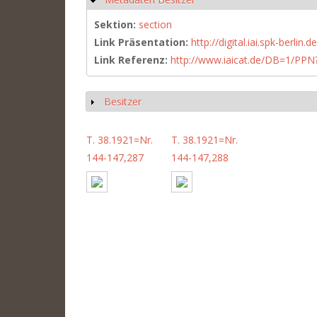
Sektion:
section
Link Präsentation:
http://digital.iai.spk-berli
Link Referenz:
http://www.iaicat.de/DB=1/P
Besitzer
Show
T. 38.1921=Nr.
T. 38.1921=Nr.
144-147,287
144-147,288