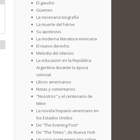
El gaucho
Güemes
La necesaria biografía
La muerte del héroe
Su apoteosis
La moderna literatura mexicana
El nuevo derecho
Melodía del silencio
La educación en la República
Argentina durante la época
colonial
Libros americanos
Notas y comentarios
"Nosotros" y el centenario de
Mitre
La novela hispano-americano en
los Estados Unidos
De "The Evening Post"
De "The Times", de Nueva York
Un juicio norteamericano sobre