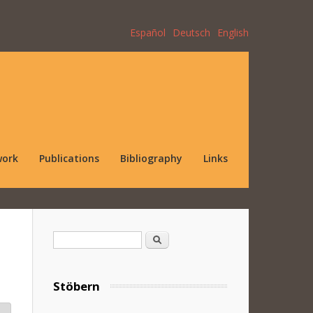
Español
Deutsch
English
work
Publications
Bibliography
Links
Search form
Search
Stöbern