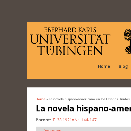
Home
Blog
Home
» La novela hispano-americano en los Estados Unidos
You are here
La novela hispano-amer
Parent:
T. 38.1921=Nr. 144-147
Personen
Hide