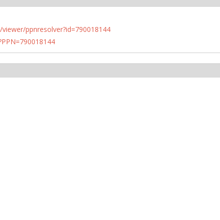
n.de/viewer/ppnresolver?id=790018144
PN?PPN=790018144