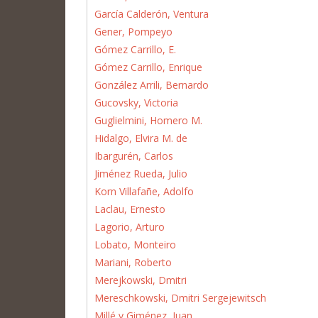
García Calderón, Ventura
Gener, Pompeyo
Gómez Carrillo, E.
Gómez Carrillo, Enrique
González Arrili, Bernardo
Gucovsky, Victoria
Guglielmini, Homero M.
Hidalgo, Elvira M. de
Ibargurén, Carlos
Jiménez Rueda, Julio
Korn Villafañe, Adolfo
Laclau, Ernesto
Lagorio, Arturo
Lobato, Monteiro
Mariani, Roberto
Merejkowski, Dmitri
Mereschkowski, Dmitri Sergejewitsch
Millé y Giménez, Juan