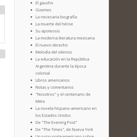
El gaucho
Güemes
La necesaria biografía
La muerte del héroe
Su apoteosis
La moderna literatura mexicana
El nuevo derecho
Melodía del silencio
La educación en la República
Argentina durante la época
colonial
Libros americanos
Notas y comentarios
"Nosotros" y el centenario de
Mitre
La novela hispano-americano en
los Estados Unidos
De "The Evening Post"
De "The Times", de Nueva York
Un juicio norteamericano sobre