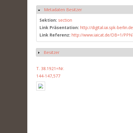
Metadaten Besitzer
Hide
Sektion:
section
Link Präsentation:
http://digital.iai.spk-berli
Link Referenz:
http://www.iaicat.de/DB=1/P
Besitzer
Show
T. 38.1921=Nr.
144-147,577