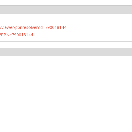
n.de/viewer/ppnresolver?id=790018144
PN?PPN=790018144