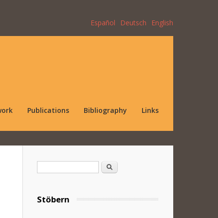
Español
Deutsch
English
work
Publications
Bibliography
Links
Search form
Search
Stöbern