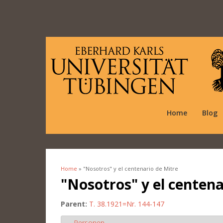
Home
Blog
Home
» "Nosotros" y el centenario de Mitre
You are here
"Nosotros" y el centena
Parent:
T. 38.1921=Nr. 144-147
Personen
Hide