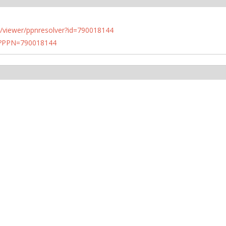
n.de/viewer/ppnresolver?id=790018144
PN?PPN=790018144