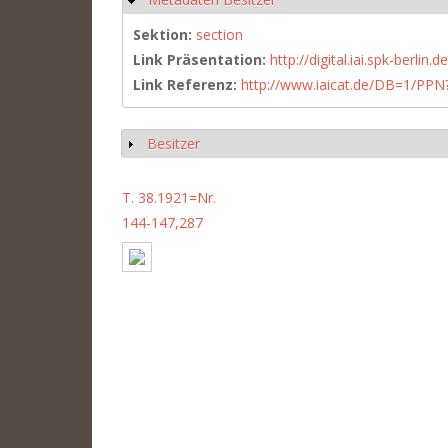
Sektion:
section
Link Präsentation:
http://digital.iai.spk-berli
Link Referenz:
http://www.iaicat.de/DB=1/P
Besitzer
Show
T. 38.1921=Nr.
144-147,287