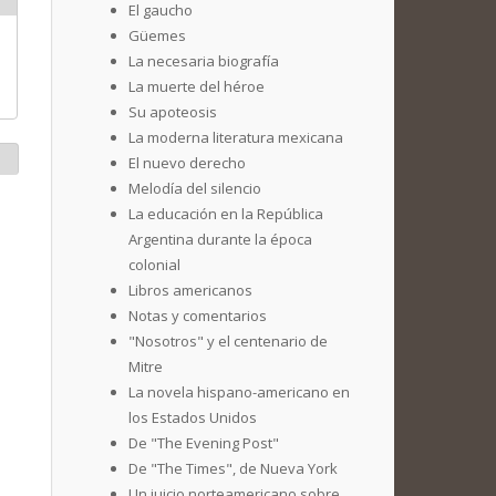
El gaucho
Güemes
La necesaria biografía
La muerte del héroe
Su apoteosis
La moderna literatura mexicana
El nuevo derecho
Melodía del silencio
La educación en la República
Argentina durante la época
colonial
Libros americanos
Notas y comentarios
"Nosotros" y el centenario de
Mitre
La novela hispano-americano en
los Estados Unidos
De "The Evening Post"
De "The Times", de Nueva York
Un juicio norteamericano sobre