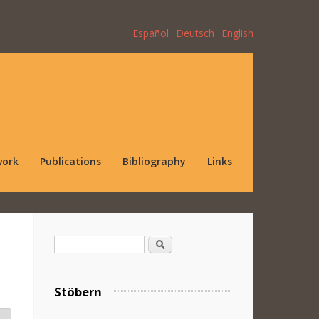
Español
Deutsch
English
work
Publications
Bibliography
Links
Search form
Search
Stöbern