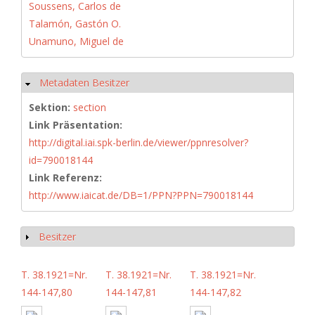
Soussens, Carlos de
Talamón, Gastón O.
Unamuno, Miguel de
Metadaten Besitzer
Hide
Sektion:
section
Link Präsentation:
http://digital.iai.spk-berlin.de/viewer/ppnresolver?
id=790018144
Link Referenz:
http://www.iaicat.de/DB=1/PPN?PPN=790018144
Besitzer
Show
T. 38.1921=Nr.
T. 38.1921=Nr.
T. 38.1921=Nr.
144-147,80
144-147,81
144-147,82