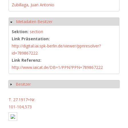
Zubillaga, Juan Antonio
Metadaten Besitzer
Hide
Sektion:
section
Link Präsentation:
http://digital.iai.spk-berlin.de/viewer/ppnresolver?
id=789867222
Link Referenz:
http://www.iaicat.de/DB=1/PPN?PPN=789867222
Besitzer
Show
T. 27.1917=Nr.
101-104,573