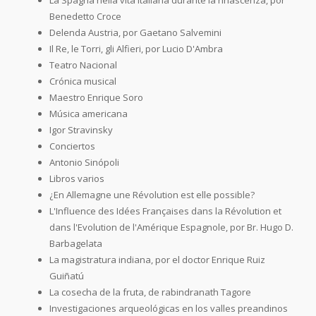
Benedetto Croce
Delenda Austria, por Gaetano Salvemini
Il Re, le Torri, gli Alfieri, por Lucio D'Ambra
Teatro Nacional
Crónica musical
Maestro Enrique Soro
Música americana
Igor Stravinsky
Conciertos
Antonio Sinópoli
Libros varios
¿En Allemagne une Révolution est elle possible?
L'Influence des Idées Françaises dans la Révolution et
dans l'Evolution de l'Amérique Espagnole, por Br. Hugo D.
Barbagelata
La magistratura indiana, por el doctor Enrique Ruiz
Guiñatú
La cosecha de la fruta, de rabindranath Tagore
Investigaciones arqueológicas en los valles preandinos