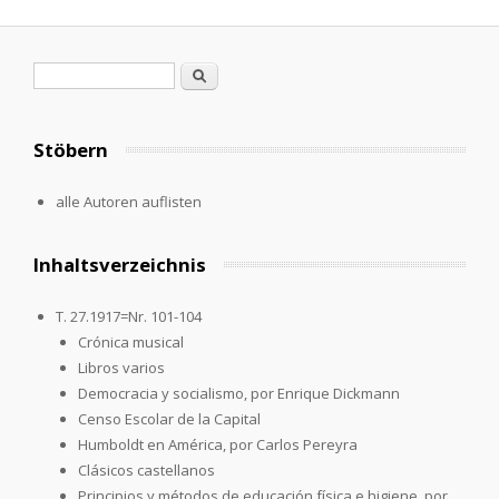
Search form
Search
Stöbern
alle Autoren auflisten
Inhaltsverzeichnis
T. 27.1917=Nr. 101-104
Crónica musical
Libros varios
Democracia y socialismo, por Enrique Dickmann
Censo Escolar de la Capital
Humboldt en América, por Carlos Pereyra
Clásicos castellanos
Principios y métodos de educación física e higiene, por