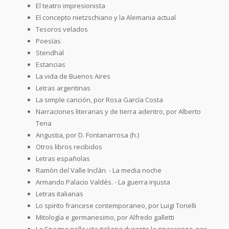
El teatro impresionista
El concepto nietzschiano y la Alemania actual
Tesoros velados
Poesías
Stendhal
Estancias
La vida de Buenos Aires
Letras argentinas
La simple canción, por Rosa García Costa
Narraciones literarias y de tierra adentro, por Alberto
Tena
Angustia, por D. Fontanarrosa (h.)
Otros libros recibidos
Letras españolas
Ramón del Valle Inclán. - La media noche
Armando Palacio Valdés. - La guerra injusta
Letras italianas
Lo spirito francese contemporaneo, por Luigi Tonelli
Mitología e germanesimo, por Alfredo galletti
La Spagna nella vita italiana durante la rinascenza, por