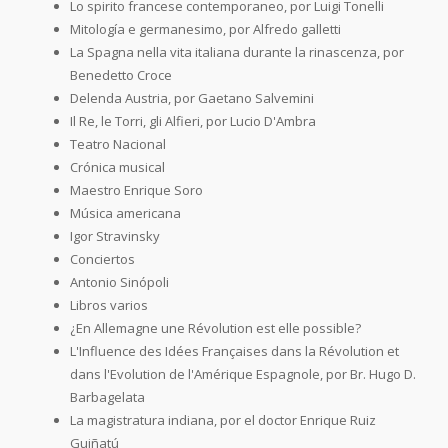
Lo spirito francese contemporaneo, por Luigi Tonelli
Mitología e germanesimo, por Alfredo galletti
La Spagna nella vita italiana durante la rinascenza, por
Benedetto Croce
Delenda Austria, por Gaetano Salvemini
Il Re, le Torri, gli Alfieri, por Lucio D'Ambra
Teatro Nacional
Crónica musical
Maestro Enrique Soro
Música americana
Igor Stravinsky
Conciertos
Antonio Sinópoli
Libros varios
¿En Allemagne une Révolution est elle possible?
L'Influence des Idées Françaises dans la Révolution et
dans l'Evolution de l'Amérique Espagnole, por Br. Hugo D.
Barbagelata
La magistratura indiana, por el doctor Enrique Ruiz
Guiñatú