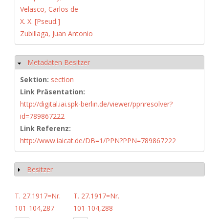
Velasco, Carlos de
X. X. [Pseud.]
Zubillaga, Juan Antonio
Metadaten Besitzer
Hide
Sektion:
section
Link Präsentation:
http://digital.iai.spk-berlin.de/viewer/ppnresolver?
id=789867222
Link Referenz:
http://www.iaicat.de/DB=1/PPN?PPN=789867222
Besitzer
Show
T. 27.1917=Nr.
T. 27.1917=Nr.
101-104,287
101-104,288