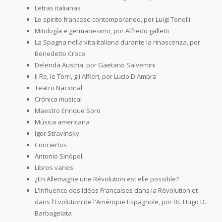
Letras italianas
Lo spirito francese contemporaneo, por Luigi Tonelli
Mitología e germanesimo, por Alfredo galletti
La Spagna nella vita italiana durante la rinascenza, por
Benedetto Croce
Delenda Austria, por Gaetano Salvemini
Il Re, le Torri, gli Alfieri, por Lucio D'Ambra
Teatro Nacional
Crónica musical
Maestro Enrique Soro
Música americana
Igor Stravinsky
Conciertos
Antonio Sinópoli
Libros varios
¿En Allemagne une Révolution est elle possible?
L'Influence des Idées Françaises dans la Révolution et
dans l'Evolution de l'Amérique Espagnole, por Br. Hugo D.
Barbagelata