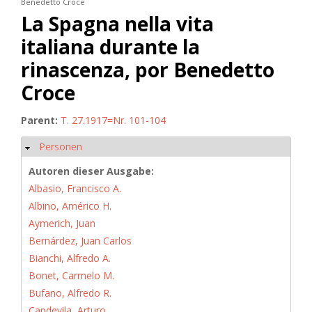
Benedetto Croce
La Spagna nella vita
italiana durante la
rinascenza, por Benedetto
Croce
Parent:
T. 27.1917=Nr. 101-104
Personen
Hide
Autoren dieser Ausgabe:
Albasio, Francisco A.
Albino, Américo H.
Aymerich, Juan
Bernárdez, Juan Carlos
Bianchi, Alfredo A.
Bonet, Carmelo M.
Bufano, Alfredo R.
Capdevila, Arturo