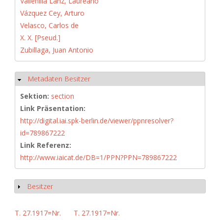
Vallenilla Lanz, Laureano
Vázquez Cey, Arturo
Velasco, Carlos de
X. X. [Pseud.]
Zubillaga, Juan Antonio
Metadaten Besitzer
Hide
Sektion:
section
Link Präsentation:
http://digital.iai.spk-berlin.de/viewer/ppnresolver?
id=789867222
Link Referenz:
http://www.iaicat.de/DB=1/PPN?PPN=789867222
Besitzer
Show
T. 27.1917=Nr.
T. 27.1917=Nr.