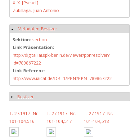
X. X. [Pseud.]
Zubillaga, Juan Antonio
Metadaten Besitzer
Hide
Sektion:
section
Link Präsentation:
http://digital.iai.spk-berlin.de/viewer/ppnresolver?
id=789867222
Link Referenz:
http://www.iaicat.de/DB=1/PPN?PPN=789867222
Besitzer
Show
T. 27.1917=Nr.
T. 27.1917=Nr.
T. 27.1917=Nr.
101-104,516
101-104,517
101-104,518