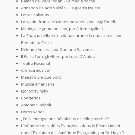
Ramón del Valle Inclán. - La media noche
Armando Palacio Valdés. - La guerra injusta
Letras italianas
Lo spirito francese contemporaneo, por Luigi Tonelli
Mitología e germanesimo, por Alfredo galletti
La Spagna nella vita italiana durante la rinascenza, por
Benedetto Croce
Delenda Austria, por Gaetano Salvemini
Il Re, le Torri, gli Alfieri, por Lucio D'Ambra
Teatro Nacional
Crónica musical
Maestro Enrique Soro
Música americana
Igor Stravinsky
Conciertos
Antonio Sinópoli
Libros varios
¿En Allemagne une Révolution est elle possible?
L'Influence des Idées Françaises dans la Révolution et
dans l'Evolution de l'Amérique Espagnole, por Br. Hugo D.