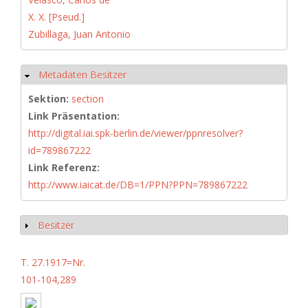
X. X. [Pseud.]
Zubillaga, Juan Antonio
Metadaten Besitzer
Hide
Sektion:
section
Link Präsentation:
http://digital.iai.spk-berlin.de/viewer/ppnresolver?
id=789867222
Link Referenz:
http://www.iaicat.de/DB=1/PPN?PPN=789867222
Besitzer
Show
T. 27.1917=Nr.
101-104,289