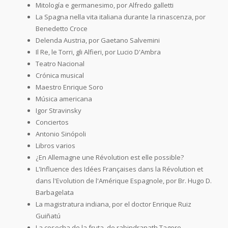
Mitología e germanesimo, por Alfredo galletti
La Spagna nella vita italiana durante la rinascenza, por
Benedetto Croce
Delenda Austria, por Gaetano Salvemini
Il Re, le Torri, gli Alfieri, por Lucio D'Ambra
Teatro Nacional
Crónica musical
Maestro Enrique Soro
Música americana
Igor Stravinsky
Conciertos
Antonio Sinópoli
Libros varios
¿En Allemagne une Révolution est elle possible?
L'Influence des Idées Françaises dans la Révolution et
dans l'Evolution de l'Amérique Espagnole, por Br. Hugo D.
Barbagelata
La magistratura indiana, por el doctor Enrique Ruiz
Guiñatú
La cosecha de la fruta, de rabindranath Tagore