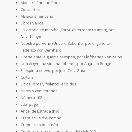
Maestro Enrique Soro
Conciertos
Música americana
Libros varios
La victoria en marcha (Through terror to triumph), por
David Lloyd
Nuestro porvenir (Unsere Zukunft) , por el general
Federico von Bernhardi
Grecia ante la guerra europea, por Eleftherios Venizelos
Una argentina sin analfabetos, por Augusto Bunge
El espíritu nuevo, por Julio Cruz Ghio
Cultura
Otros libros y folletos recibidos
Notas y comentarios
Número 102
title_page
Angel de Estrada (hijo)
Crépuscule d'automne
Crepusculo de otoño
Córdoba en la segunda mitad del siglo XVIII