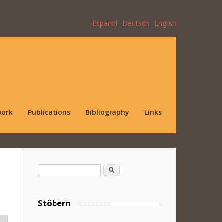
Español
Deutsch
English
work
Publications
Bibliography
Links
Search form
Search
Stöbern