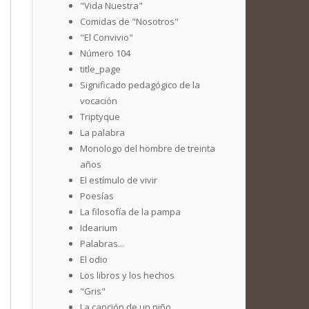
"Vida Nuestra"
Comidas de "Nosotros"
"El Convivio"
Número 104
title_page
Significado pedagógico de la
vocación
Triptyque
La palabra
Monologo del hombre de treinta
años
El estímulo de vivir
Poesías
La filosofía de la pampa
Idearium
Palabras...
El odio
Los libros y los hechos
"Gris"
La canción de un niño