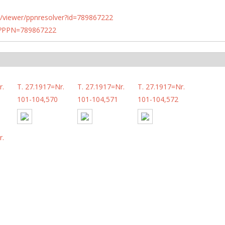
n.de/viewer/ppnresolver?id=789867222
PN?PPN=789867222
r.
T. 27.1917=Nr.
T. 27.1917=Nr.
T. 27.1917=Nr.
101-104,570
101-104,571
101-104,572
r.