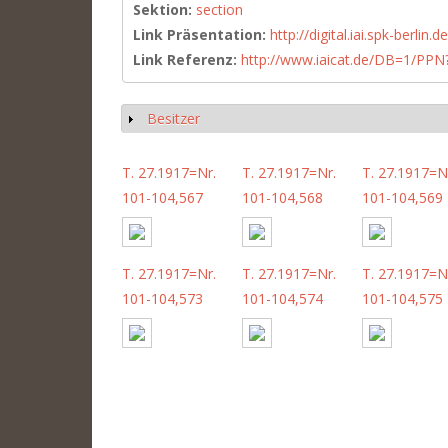
Sektion:
section
Link Präsentation:
http://digital.iai.spk-berli
Link Referenz:
http://www.iaicat.de/DB=1/P
Besitzer
Show
T. 27.1917=Nr.
T. 27.1917=Nr.
T. 27.1917=N
101-104,567
101-104,568
101-104,569
T. 27.1917=Nr.
T. 27.1917=Nr.
T. 27.1917=N
101-104,573
101-104,574
101-104,575