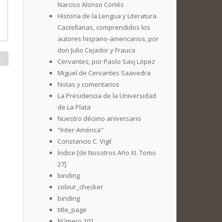
Narciso Alonso Cortés
Historia de la Lengua y Literatura
Castellanas, comprendidos los
autores hispano-americanos, por
don Julio Cejador y Frauca
Cervantes, por Paolo Savj López
Miguel de Cervantes Saavedra
Notas y comentarios
La Presidencia de la Universidad
de La Plata
Nuestro décimo aniversario
"Inter-América"
Constancio C. Vigil
Índice [de Nosotros Año XI. Tomo
27]
binding
colour_checker
binding
title_page
Número 101