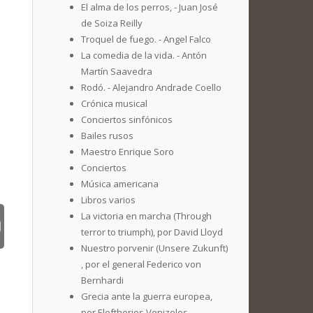
El alma de los perros, - Juan José
de Soiza Reilly
Troquel de fuego. - Angel Falco
La comedia de la vida. - Antón
Martín Saavedra
Rodó. - Alejandro Andrade Coello
Crónica musical
Conciertos sinfónicos
Bailes rusos
Maestro Enrique Soro
Conciertos
Música americana
Libros varios
La victoria en marcha (Through
terror to triumph), por David Lloyd
Nuestro porvenir (Unsere Zukunft)
, por el general Federico von
Bernhardi
Grecia ante la guerra europea,
por Eleftherios Venizelos