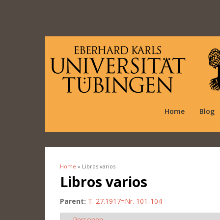
Home
Blog
Home
» Libros varios
You are here
Libros varios
Parent:
T. 27.1917=Nr. 101-104
Personen
Hide