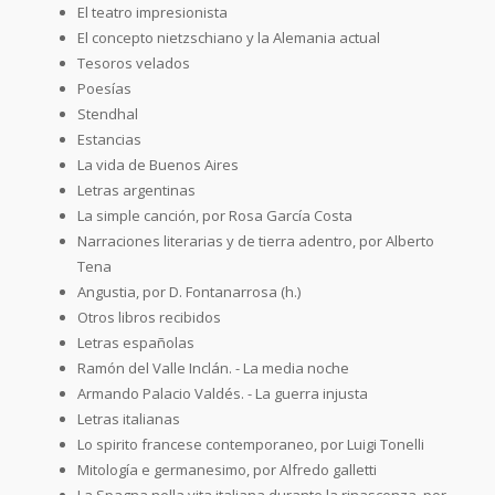
El teatro impresionista
El concepto nietzschiano y la Alemania actual
Tesoros velados
Poesías
Stendhal
Estancias
La vida de Buenos Aires
Letras argentinas
La simple canción, por Rosa García Costa
Narraciones literarias y de tierra adentro, por Alberto
Tena
Angustia, por D. Fontanarrosa (h.)
Otros libros recibidos
Letras españolas
Ramón del Valle Inclán. - La media noche
Armando Palacio Valdés. - La guerra injusta
Letras italianas
Lo spirito francese contemporaneo, por Luigi Tonelli
Mitología e germanesimo, por Alfredo galletti
La Spagna nella vita italiana durante la rinascenza, por