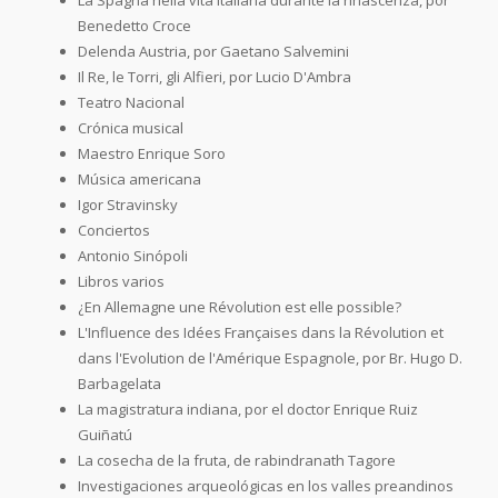
Benedetto Croce
Delenda Austria, por Gaetano Salvemini
Il Re, le Torri, gli Alfieri, por Lucio D'Ambra
Teatro Nacional
Crónica musical
Maestro Enrique Soro
Música americana
Igor Stravinsky
Conciertos
Antonio Sinópoli
Libros varios
¿En Allemagne une Révolution est elle possible?
L'Influence des Idées Françaises dans la Révolution et
dans l'Evolution de l'Amérique Espagnole, por Br. Hugo D.
Barbagelata
La magistratura indiana, por el doctor Enrique Ruiz
Guiñatú
La cosecha de la fruta, de rabindranath Tagore
Investigaciones arqueológicas en los valles preandinos