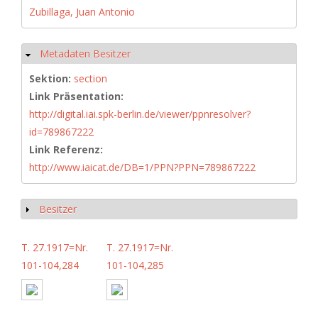
Zubillaga, Juan Antonio
Metadaten Besitzer
Hide
Sektion:
section
Link Präsentation:
http://digital.iai.spk-berlin.de/viewer/ppnresolver?
id=789867222
Link Referenz:
http://www.iaicat.de/DB=1/PPN?PPN=789867222
Besitzer
Show
T. 27.1917=Nr.
T. 27.1917=Nr.
101-104,284
101-104,285