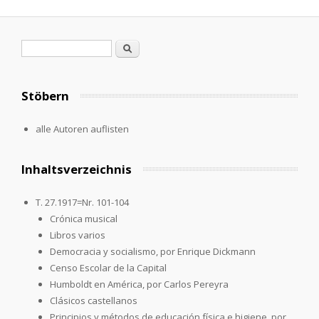
Search form
Search
Stöbern
alle Autoren auflisten
Inhaltsverzeichnis
T. 27.1917=Nr. 101-104
Crónica musical
Libros varios
Democracia y socialismo, por Enrique Dickmann
Censo Escolar de la Capital
Humboldt en América, por Carlos Pereyra
Clásicos castellanos
Principios y métodos de educación física e higiene, por