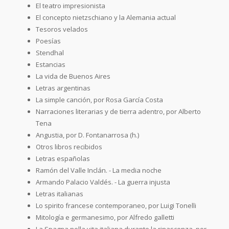
El teatro impresionista
El concepto nietzschiano y la Alemania actual
Tesoros velados
Poesías
Stendhal
Estancias
La vida de Buenos Aires
Letras argentinas
La simple canción, por Rosa García Costa
Narraciones literarias y de tierra adentro, por Alberto
Tena
Angustia, por D. Fontanarrosa (h.)
Otros libros recibidos
Letras españolas
Ramón del Valle Inclán. - La media noche
Armando Palacio Valdés. - La guerra injusta
Letras italianas
Lo spirito francese contemporaneo, por Luigi Tonelli
Mitología e germanesimo, por Alfredo galletti
La Spagna nella vita italiana durante la rinascenza, por