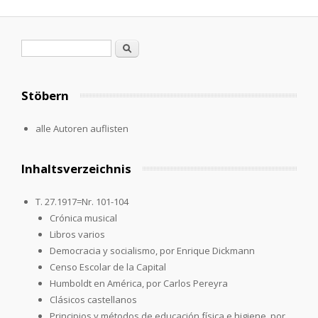
Search form
Search
Stöbern
alle Autoren auflisten
Inhaltsverzeichnis
T. 27.1917=Nr. 101-104
Crónica musical
Libros varios
Democracia y socialismo, por Enrique Dickmann
Censo Escolar de la Capital
Humboldt en América, por Carlos Pereyra
Clásicos castellanos
Principios y métodos de educación física e higiene, por