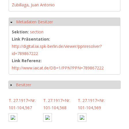
Zubillaga, Juan Antonio
Metadaten Besitzer
Hide
Sektion:
section
Link Präsentation:
http://digital.iai.spk-berlin.de/viewer/ppnresolver?
id=789867222
Link Referenz:
http://www.iaicat.de/DB=1/PPN?PPN=789867222
Besitzer
Show
T. 27.1917=Nr.
T. 27.1917=Nr.
T. 27.1917=Nr.
101-104,567
101-104,568
101-104,569