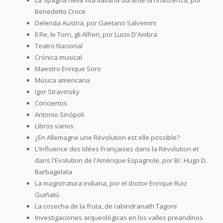
Benedetto Croce
Delenda Austria, por Gaetano Salvemini
Il Re, le Torri, gli Alfieri, por Lucio D'Ambra
Teatro Nacional
Crónica musical
Maestro Enrique Soro
Música americana
Igor Stravinsky
Conciertos
Antonio Sinópoli
Libros varios
¿En Allemagne une Révolution est elle possible?
L'Influence des Idées Françaises dans la Révolution et
dans l'Evolution de l'Amérique Espagnole, por Br. Hugo D.
Barbagelata
La magistratura indiana, por el doctor Enrique Ruiz
Guiñatú
La cosecha de la fruta, de rabindranath Tagore
Investigaciones arqueológicas en los valles preandinos