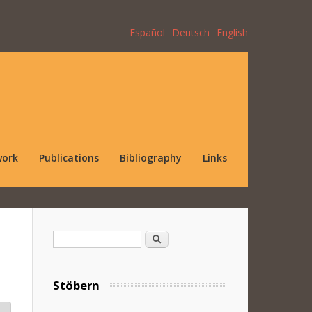
Español
Deutsch
English
work
Publications
Bibliography
Links
Search form
Search
Stöbern