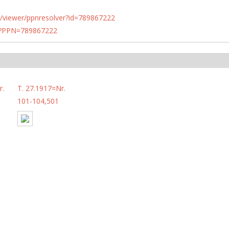
n.de/viewer/ppnresolver?id=789867222
PN?PPN=789867222
r.
T. 27.1917=Nr.
101-104,501