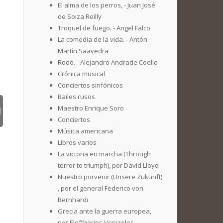
El alma de los perros, - Juan José
de Soiza Reilly
Troquel de fuego. - Angel Falco
La comedia de la vida. - Antón
Martín Saavedra
Rodó. - Alejandro Andrade Coello
Crónica musical
Conciertos sinfónicos
Bailes rusos
Maestro Enrique Soro
Conciertos
Música americana
Libros varios
La victoria en marcha (Through
terror to triumph), por David Lloyd
Nuestro porvenir (Unsere Zukunft)
, por el general Federico von
Bernhardi
Grecia ante la guerra europea,
por Eleftherios Venizelos