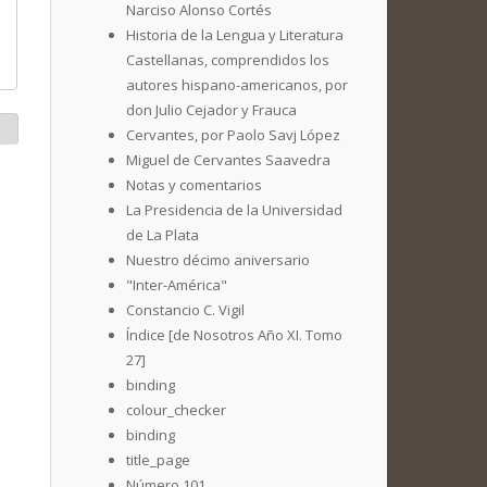
Narciso Alonso Cortés
Historia de la Lengua y Literatura
Castellanas, comprendidos los
autores hispano-americanos, por
don Julio Cejador y Frauca
Cervantes, por Paolo Savj López
Miguel de Cervantes Saavedra
Notas y comentarios
La Presidencia de la Universidad
de La Plata
Nuestro décimo aniversario
"Inter-América"
Constancio C. Vigil
Índice [de Nosotros Año XI. Tomo
27]
binding
colour_checker
binding
title_page
Número 101