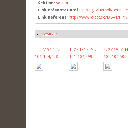
Sektion:
section
Link Präsentation:
http://digital.iai.spk-berli
Link Referenz:
http://www.iaicat.de/DB=1/P
Besitzer
Show
T. 27.1917=Nr.
T. 27.1917=Nr.
T. 27.1917=N
101-104,498
101-104,499
101-104,500