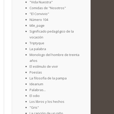
"Vida Nuestra"
Comidas de "Nosotros"
"El Convivio"
Número 104
title_page
Significado pedagógico de la
vocación
Triptyque
La palabra
Monologo del hombre de treinta
años
El estímulo de vivir
Poesías
La filosofía de la pampa
Idearium
Palabras...
El odio
Los libros y los hechos
"Gris"
La canción de un niño