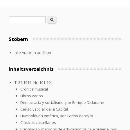
Search form
Search
Stöbern
alle Autoren auflisten
Inhaltsverzeichnis
T. 27.1917=Nr. 101-104
Crónica musical
Libros varios
Democracia y socialismo, por Enrique Dickmann
Censo Escolar de la Capital
Humboldt en América, por Carlos Pereyra
Clásicos castellanos
Principios y métodos de educación física e higiene, por