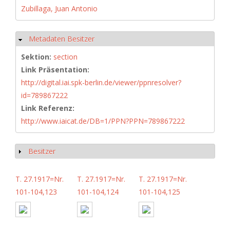
Zubillaga, Juan Antonio
Metadaten Besitzer
Hide
Sektion:
section
Link Präsentation:
http://digital.iai.spk-berlin.de/viewer/ppnresolver?
id=789867222
Link Referenz:
http://www.iaicat.de/DB=1/PPN?PPN=789867222
Besitzer
Show
T. 27.1917=Nr.
T. 27.1917=Nr.
T. 27.1917=Nr.
101-104,123
101-104,124
101-104,125