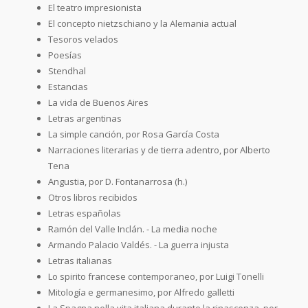
El teatro impresionista
El concepto nietzschiano y la Alemania actual
Tesoros velados
Poesías
Stendhal
Estancias
La vida de Buenos Aires
Letras argentinas
La simple canción, por Rosa García Costa
Narraciones literarias y de tierra adentro, por Alberto
Tena
Angustia, por D. Fontanarrosa (h.)
Otros libros recibidos
Letras españolas
Ramón del Valle Inclán. - La media noche
Armando Palacio Valdés. - La guerra injusta
Letras italianas
Lo spirito francese contemporaneo, por Luigi Tonelli
Mitología e germanesimo, por Alfredo galletti
La Spagna nella vita italiana durante la rinascenza, por