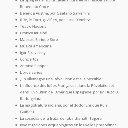
Benedetto Croce
Delenda Austria, por Gaetano Salvemini
Il Re, le Torri, gli Alfieri, por Lucio D'Ambra
Teatro Nacional
Crónica musical
Maestro Enrique Soro
Música americana
Igor Stravinsky
Conciertos
Antonio Sinópoli
Libros varios
¿En Allemagne une Révolution est elle possible?
L'Influence des Idées Françaises dans la Révolution et
dans l'Evolution de l'Amérique Espagnole, por Br. Hugo D.
Barbagelata
La magistratura indiana, por el doctor Enrique Ruiz
Guiñatú
La cosecha de la fruta, de rabindranath Tagore
Investigaciones arqueológicas en los valles preandinos