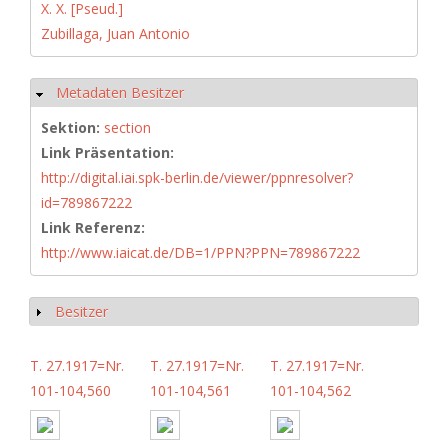
X. X. [Pseud.]
Zubillaga, Juan Antonio
Metadaten Besitzer
Hide
Sektion:
section
Link Präsentation:
http://digital.iai.spk-berlin.de/viewer/ppnresolver?
id=789867222
Link Referenz:
http://www.iaicat.de/DB=1/PPN?PPN=789867222
Besitzer
Show
T. 27.1917=Nr.
T. 27.1917=Nr.
T. 27.1917=Nr.
101-104,560
101-104,561
101-104,562