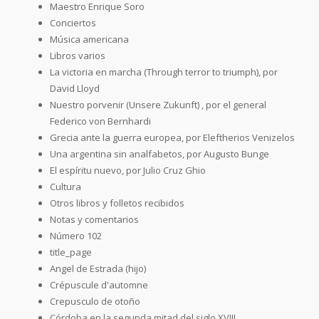
Maestro Enrique Soro
Conciertos
Música americana
Libros varios
La victoria en marcha (Through terror to triumph), por
David Lloyd
Nuestro porvenir (Unsere Zukunft) , por el general
Federico von Bernhardi
Grecia ante la guerra europea, por Eleftherios Venizelos
Una argentina sin analfabetos, por Augusto Bunge
El espíritu nuevo, por Julio Cruz Ghio
Cultura
Otros libros y folletos recibidos
Notas y comentarios
Número 102
title_page
Angel de Estrada (hijo)
Crépuscule d'automne
Crepusculo de otoño
Córdoba en la segunda mitad del siglo XVIII