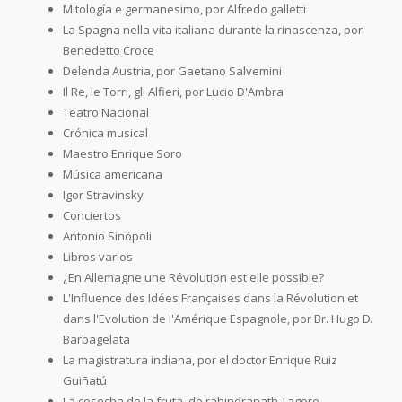
Mitología e germanesimo, por Alfredo galletti
La Spagna nella vita italiana durante la rinascenza, por
Benedetto Croce
Delenda Austria, por Gaetano Salvemini
Il Re, le Torri, gli Alfieri, por Lucio D'Ambra
Teatro Nacional
Crónica musical
Maestro Enrique Soro
Música americana
Igor Stravinsky
Conciertos
Antonio Sinópoli
Libros varios
¿En Allemagne une Révolution est elle possible?
L'Influence des Idées Françaises dans la Révolution et
dans l'Evolution de l'Amérique Espagnole, por Br. Hugo D.
Barbagelata
La magistratura indiana, por el doctor Enrique Ruiz
Guiñatú
La cosecha de la fruta, de rabindranath Tagore