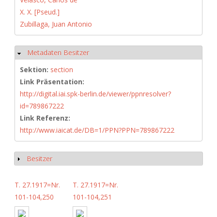
X. X. [Pseud.]
Zubillaga, Juan Antonio
Metadaten Besitzer
Hide
Sektion:
section
Link Präsentation:
http://digital.iai.spk-berlin.de/viewer/ppnresolver?
id=789867222
Link Referenz:
http://www.iaicat.de/DB=1/PPN?PPN=789867222
Besitzer
Show
T. 27.1917=Nr.
T. 27.1917=Nr.
101-104,250
101-104,251