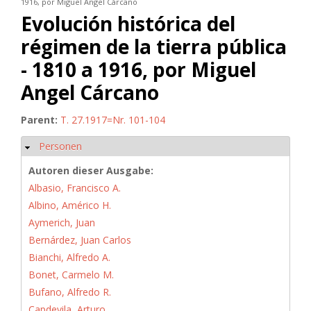
1916, por Miguel Angel Cárcano
Evolución histórica del
régimen de la tierra pública
- 1810 a 1916, por Miguel
Angel Cárcano
Parent:
T. 27.1917=Nr. 101-104
Personen
Hide
Autoren dieser Ausgabe:
Albasio, Francisco A.
Albino, Américo H.
Aymerich, Juan
Bernárdez, Juan Carlos
Bianchi, Alfredo A.
Bonet, Carmelo M.
Bufano, Alfredo R.
Capdevila, Arturo