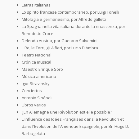
Letras italianas
Lo spirito francese contemporaneo, por Luigi Tonelli
Mitología e germanesimo, por Alfredo galletti
La Spagna nella vita italiana durante la rinascenza, por
Benedetto Croce
Delenda Austria, por Gaetano Salvemini
Il Re, le Torri, gli Alfieri, por Lucio D'Ambra
Teatro Nacional
Crónica musical
Maestro Enrique Soro
Música americana
Igor Stravinsky
Conciertos
Antonio Sinópoli
Libros varios
¿En Allemagne une Révolution est elle possible?
L'Influence des Idées Françaises dans la Révolution et
dans l'Evolution de l'Amérique Espagnole, por Br. Hugo D.
Barbagelata