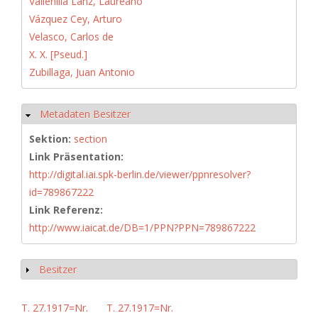
Vallenilla Lanz, Laureano
Vázquez Cey, Arturo
Velasco, Carlos de
X. X. [Pseud.]
Zubillaga, Juan Antonio
Metadaten Besitzer
Hide
Sektion:
section
Link Präsentation:
http://digital.iai.spk-berlin.de/viewer/ppnresolver?
id=789867222
Link Referenz:
http://www.iaicat.de/DB=1/PPN?PPN=789867222
Besitzer
Show
T. 27.1917=Nr.
T. 27.1917=Nr.