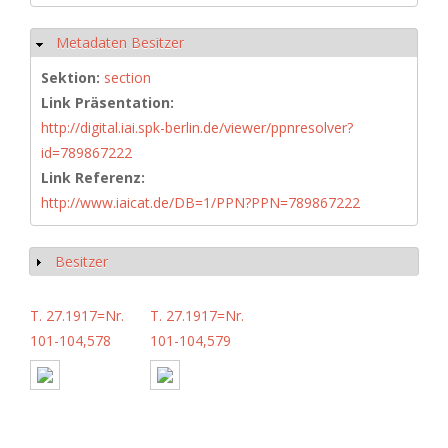
Metadaten Besitzer
Hide
Sektion:
section
Link Präsentation:
http://digital.iai.spk-berlin.de/viewer/ppnresolver?
id=789867222
Link Referenz:
http://www.iaicat.de/DB=1/PPN?PPN=789867222
Besitzer
Show
T. 27.1917=Nr.
T. 27.1917=Nr.
101-104,578
101-104,579