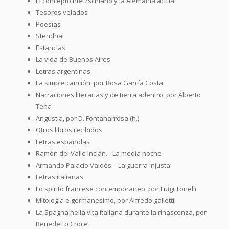
El concepto nietzschiano y la Alemania actual
Tesoros velados
Poesías
Stendhal
Estancias
La vida de Buenos Aires
Letras argentinas
La simple canción, por Rosa García Costa
Narraciones literarias y de tierra adentro, por Alberto
Tena
Angustia, por D. Fontanarrosa (h.)
Otros libros recibidos
Letras españolas
Ramón del Valle Inclán. - La media noche
Armando Palacio Valdés. - La guerra injusta
Letras italianas
Lo spirito francese contemporaneo, por Luigi Tonelli
Mitología e germanesimo, por Alfredo galletti
La Spagna nella vita italiana durante la rinascenza, por
Benedetto Croce