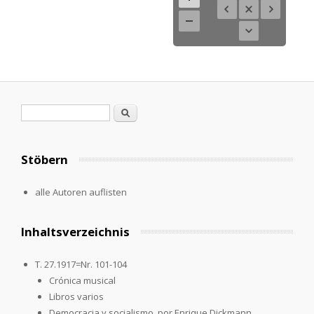
Search form
Search
Stöbern
alle Autoren auflisten
Inhaltsverzeichnis
T. 27.1917=Nr. 101-104
Crónica musical
Libros varios
Democracia y socialismo, por Enrique Dickmann