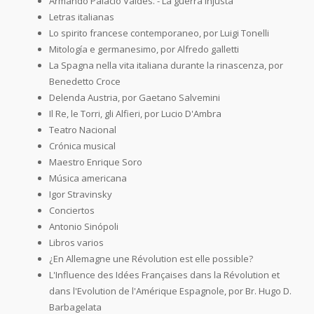
Armando Palacio Valdés. - La guerra injusta
Letras italianas
Lo spirito francese contemporaneo, por Luigi Tonelli
Mitología e germanesimo, por Alfredo galletti
La Spagna nella vita italiana durante la rinascenza, por
Benedetto Croce
Delenda Austria, por Gaetano Salvemini
Il Re, le Torri, gli Alfieri, por Lucio D'Ambra
Teatro Nacional
Crónica musical
Maestro Enrique Soro
Música americana
Igor Stravinsky
Conciertos
Antonio Sinópoli
Libros varios
¿En Allemagne une Révolution est elle possible?
L'Influence des Idées Françaises dans la Révolution et
dans l'Evolution de l'Amérique Espagnole, por Br. Hugo D.
Barbagelata