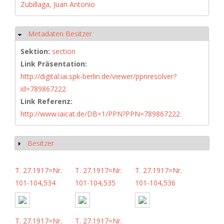
Zubillaga, Juan Antonio
Metadaten Besitzer
Hide
Sektion:
section
Link Präsentation:
http://digital.iai.spk-berlin.de/viewer/ppnresolver?
id=789867222
Link Referenz:
http://www.iaicat.de/DB=1/PPN?PPN=789867222
Besitzer
Show
T. 27.1917=Nr.
T. 27.1917=Nr.
T. 27.1917=Nr.
101-104,534
101-104,535
101-104,536
T. 27.1917=Nr.
T. 27.1917=Nr.