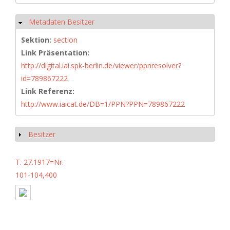
Metadaten Besitzer
Hide
Sektion:
section
Link Präsentation:
http://digital.iai.spk-berlin.de/viewer/ppnresolver?
id=789867222
Link Referenz:
http://www.iaicat.de/DB=1/PPN?PPN=789867222
Besitzer
Show
T. 27.1917=Nr.
101-104,400