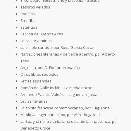
El concepto nietzschiano y la Alemania actual
Tesoros velados
Poesías
Stendhal
Estancias
La vida de Buenos Aires
Letras argentinas
La simple canción, por Rosa García Costa
Narraciones literarias y de tierra adentro, por Alberto
Tena
Angustia, por D. Fontanarrosa (h.)
Otros libros recibidos
Letras españolas
Ramón del Valle Inclán. - La media noche
Armando Palacio Valdés. - La guerra injusta
Letras italianas
Lo spirito francese contemporaneo, por Luigi Tonelli
Mitología e germanesimo, por Alfredo galletti
La Spagna nella vita italiana durante la rinascenza, por
Benedetto Croce