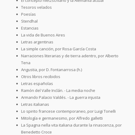
El concepto nietzschiano y la Alemania actual
Tesoros velados
Poesías
Stendhal
Estancias
La vida de Buenos Aires
Letras argentinas
La simple canción, por Rosa García Costa
Narraciones literarias y de tierra adentro, por Alberto
Tena
Angustia, por D. Fontanarrosa (h.)
Otros libros recibidos
Letras españolas
Ramón del Valle Inclán. - La media noche
Armando Palacio Valdés. - La guerra injusta
Letras italianas
Lo spirito francese contemporaneo, por Luigi Tonelli
Mitología e germanesimo, por Alfredo galletti
La Spagna nella vita italiana durante la rinascenza, por
Benedetto Croce