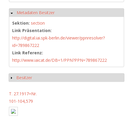
Metadaten Besitzer
Hide
Sektion:
section
Link Präsentation:
http://digital.iai.spk-berlin.de/viewer/ppnresolver?
id=789867222
Link Referenz:
http://www.iaicat.de/DB=1/PPN?PPN=789867222
Besitzer
Show
T. 27.1917=Nr.
101-104,579